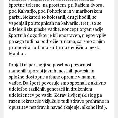
športne telesne na prostem pri Račjem dvoru,
pod Kalvarijo, pod Pohorjem in v mariborskem
parku. Nekateri so kolesarili, drugi hodili, se
vzpenjali po stopnicah na kalvarijo, tretji so se
udeležili skupinske vadbe. Koncept organizacije
športnih dogodkov je bil enostaven, njegov vpliv
pa sega tudi na področje turizma, saj smo z njim
promovirali urbano kulturno dediščino mesta
Maribor.
Projektni partnerji so posebno pozornost
namenili uporabi javnih mestnih površin in
splošno dostopne urbane opreme v namen
vadbe. Da šport povezuje smo spoznali z aktivno
udeležbo različnih generacij in druženjem
udeležencev po vadbi. Zdrav življenjski slog pa
razen rekreacije vključuje tudi zdravo prehrano in
opustitev nezdravih navad (kajenje, alkohol itd.).